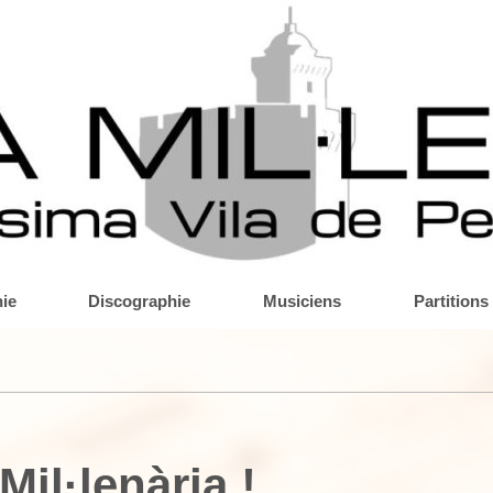
ie
Discographie
Musiciens
Partitions
il·lenària !