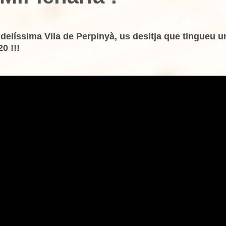
líssima Vila de Perpinyà, us desitja que tingueu 
0 !!!