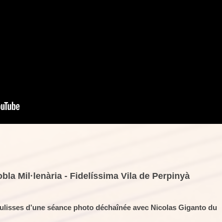
bla Mil·lenària - Fidelíssima Vila de Perpinyà
coulisses d’une séance photo déchaînée avec Nicolas Giganto du