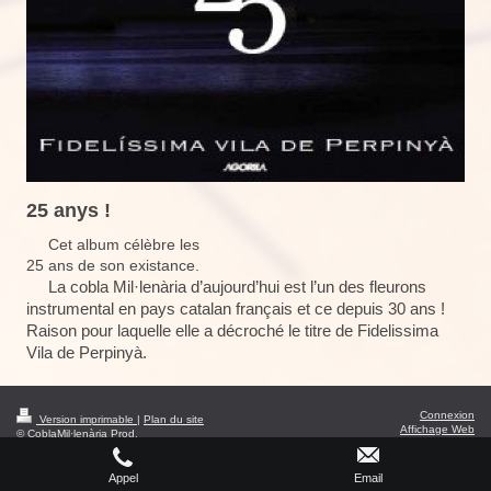
25 anys !
Cet album célèbre les
25 ans de son existance.
La cobla Mil·lenària d’aujourd’hui est l’un des fleurons
instrumental en pays catalan français et ce depuis 30 ans !
Raison pour laquelle elle a décroché le titre de
Fidelissima
Vila de Perpinyà.
Connexion
Version imprimable
|
Plan du site
Affichage Web
© CoblaMil·lenària Prod.
Appel
Email