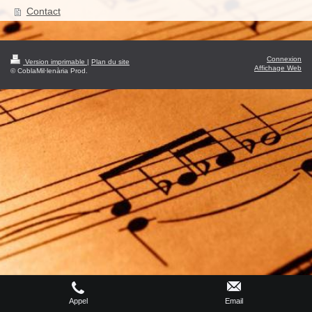
Contact
Connexion
Version imprimable
|
Plan du site
Affichage Web
© CoblaMil·lenària Prod.
Appel
Email